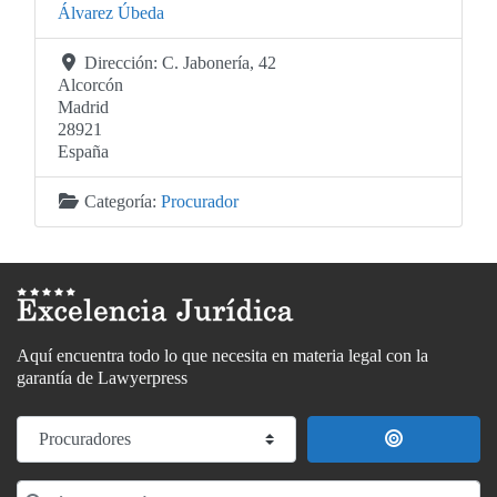
Álvarez Úbeda
Dirección:
C. Jabonería, 42
Alcorcón
Madrid
28921
España
Categoría:
Procurador
Aquí encuentra todo lo que necesita en materia legal con la
garantía de Lawyerpress
Seleccionar el formulario de búsqueda
Buscar cerca
Término de búsqueda