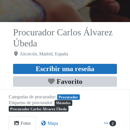
Procurador Carlos Álvarez
Úbeda
Alcorcón
,
Madrid
,
España
Escribir una reseña
Favorito
Categorías de procurador:
Procurador
Etiquetas de procurador:
Móstoles
Procurador Carlos Álvarez Úbeda
Fotos
Mapa
2