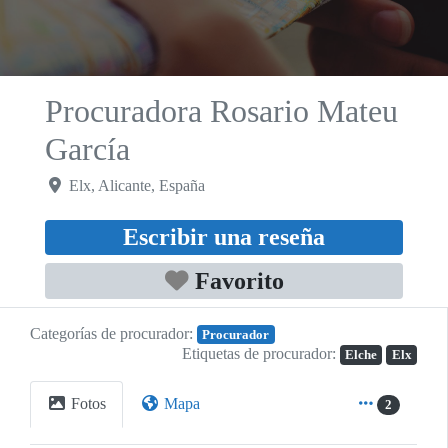
Procuradora Rosario Mateu
García
Elx
,
Alicante
,
España
Escribir una reseña
Favorito
Categorías de procurador:
Procurador
Etiquetas de procurador:
Elche
Elx
Fotos
Mapa
2