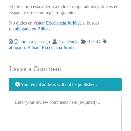
El directorio está abierto a todos los operadores jurídicos en
España y ofrece un registro gratuito.
No dudes en visitar
Excelencia Jurídica
si buscas
un
abogado en Bilbao
.
Posted
Author
Categories
Tags
about a year ago
Excelencia
BLOG
abogado
,
Bilbao
,
Excelencia Jurídica
Leave a Comment
Your email address will not be published.
Review text