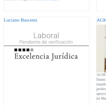
Luciano Buscemi
AGM
AGM A
financ
españo
profes
apoyo.
en Ma